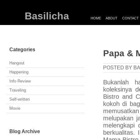
Basilicha
HOME
ABOUT
CONTACT
Categories
Papa & M
Hangout
POSTED BY BA
Happening
Info Review
Bukanlah h
koleksinya 
Traveling
Bistro and Co
Self-written
kokoh di bag
Movie
memusatkan 
melupakan ja
melengkapi 
Blog Archive
berkualitas.
Mama Bistro 