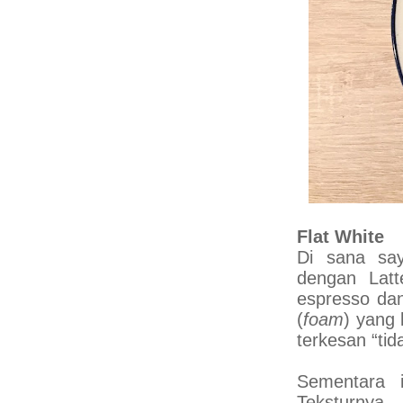
Flat White
Di sana say
dengan Latt
espresso d
(
foam
) yang 
terkesan “tid
Sementara i
Teksturnya