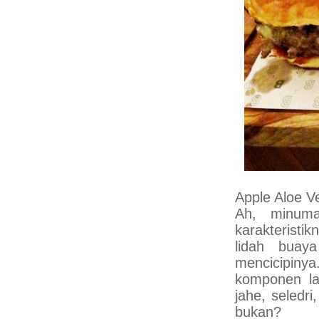
Apple Aloe V
Ah, minuma
karakteristi
lidah buay
mencicipiny
komponen la
jahe, seledr
bukan?