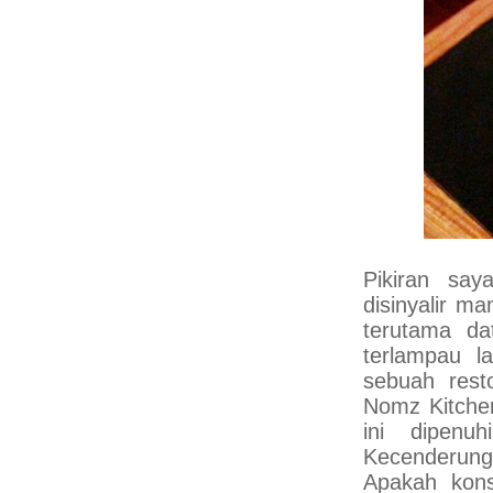
Pikiran sa
disinyalir m
terutama da
terlampau l
sebuah rest
Nomz Kitchen
ini dipenu
Kecenderunga
Apakah kons