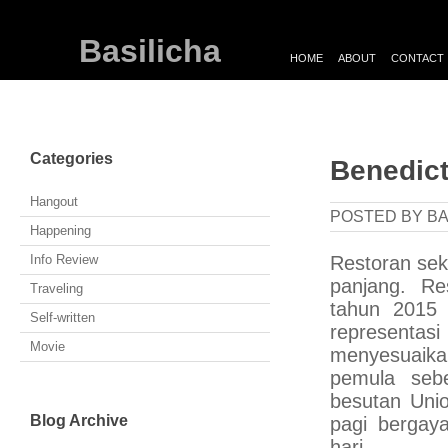
Basilicha
HOME
ABOUT
CONTACT
Categories
Benedict
Hangout
POSTED BY BA
Happening
Info Review
Restoran sek
panjang. Re
Traveling
tahun 2015 
Self-written
representa
Movie
menyesuaik
pemula sebe
besutan Unio
Blog Archive
pagi berga
hari.