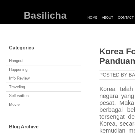
Basilicha
HOME
ABOUT
CONTACT
Categories
Korea Fo
Panduan
Hangout
Happening
POSTED BY BA
Info Review
Traveling
Korea telah
negara yang 
Self-written
pesat. Maka 
Movie
berbagai be
tersengat d
Korea, secar
Blog Archive
kemudian me