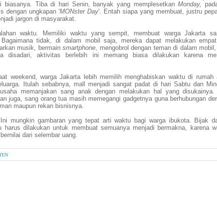
ri biasanya. Tiba di hari Senin, banyak yang memplesetkan
Monday,
pad
is dengan ungkapan '
MONster Day
'. Entah siapa yang membuat, justru pepa
njadi jargon di masyarakat.
lahan waktu. Memiliki waktu yang sempit, membuat warga Jakarta sa
 Bagaimana tidak, di dalam mobil saja, mereka dapat melakukan empat
arkan musik, bermain
smartphone
, mengobrol dengan teman di dalam mobil,
pa disadari, aktivitas berlebih ini memang biasa dilakukan karena me
at weekend, warga Jakarta lebih memilih menghabiskan waktu di rumah 
luarga. Itulah sebabnya, mall menjadi sangat padat di hari Sabtu dan Min
rusaha memanjakan sang anak dengan melakukan hal yang disukainya.
n juga, sang orang tua masih memegangi gadgetnya guna berhubungan de
 teman maupun rekan bisnisnya.
Ini mungkin gambaran yang tepat arti waktu bagi warga ibukota. Bijak d
 harus dilakukan untuk membuat semuanya menjadi bermakna, karena w
bernilai dari selembar uang.
TEN