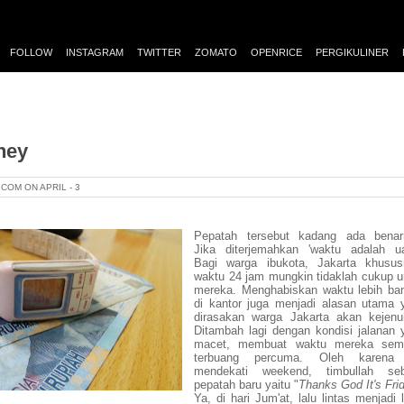
FOLLOW
INSTAGRAM
TWITTER
ZOMATO
OPENRICE
PERGIKULINER
ney
A.COM ON
APRIL -
3
Pepatah tersebut kadang ada benar
Jika diterjemahkan 'waktu adalah ua
Bagi warga ibukota, Jakarta khusus
waktu 24 jam mungkin tidaklah cukup u
mereka. Menghabiskan waktu lebih ba
di kantor juga menjadi alasan utama 
dirasakan warga Jakarta akan kejenu
Ditambah lagi dengan kondisi jalanan 
macet, membuat waktu mereka sem
terbuang percuma. Oleh karena 
mendekati weekend, timbullah se
pepatah baru yaitu "
Thanks God It's Fri
Ya, di hari Jum'at, lalu lintas menjadi 