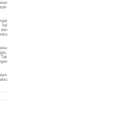
anan
tah-
ngat
 hal
 dan
reka
atau
ggu.
 Tak
ngan
alam
aktu