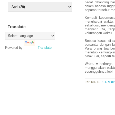
padat dibanding ha
dalam bahasa Inggr
pepatah tersebut me
Kembali kepermasa
menghargai waktu.
sekaligus, mendeng
Translate
menyetir! Ya, tan
kekurangan waktu.
Bebeda kasus di sa
bersantai dengan ke
Powered by
Translate
Para orang tua be
menutup kemungkina
pihak luar, seperti
Waktu = berharga. 
menggunakan waktu
sesungguhnya lebih 
CATEGORIES:
SELFWRIT