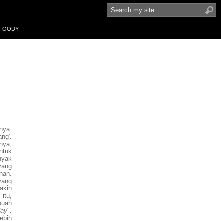
FOODY
nya.
ng'.
nya,
ntuk
nyak
yang
han.
yang
akin
itu,
buah
day
".
lebih