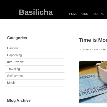
Basilicha
HOME
ABOUT
CONTACT
Categories
Time is Mo
Hangout
POSTED BY BASILICH
Happening
Info Review
Traveling
Self-written
Movie
Blog Archive