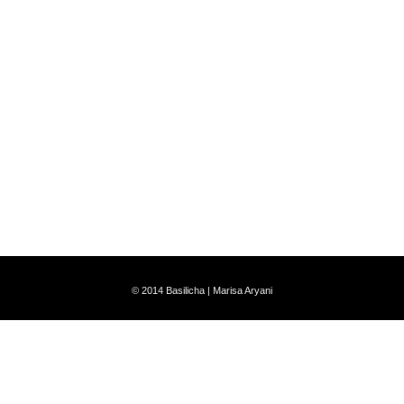
© 2014
Basilicha
| Marisa Aryani